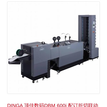
DINGA 顶佳数码DBM 600i 配订折切联动