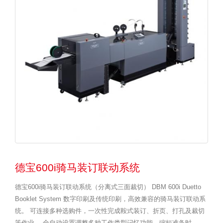
德宝600i骑马装订联动系统
德宝600i骑马装订联动系统（分离式三面裁切） DBM 600i Duetto
Booklet System 数字印刷及传统印刷，高效兼容的骑马装订联动系
统。 可连接多种选购件，一次性完成鞍式装订、折页、打孔及裁切
等作业。 全自动设置调整多种工作类型记忆功能，缩短准备时...