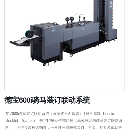
德宝600i骑马装订联动系统
德宝600i骑马装订联动系统（分离式三面裁切） DBM 600i Duetto
Booklet System 数字印刷及传统印刷，高效兼容的骑马装订联动系
统。 可连接多种选购件，一次性完成鞍式装订、折页、打孔及裁切等