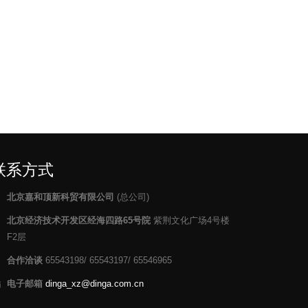
联系方式
北京嘉和顶新科贸有限公司
(总公司)
北京经济技术开发区经海四路65号院
紫荆文化广场4号楼
F2层
合作洽谈
65543198/ 65543197/ 65546965
电子邮箱
dinga_xz@dinga.com.cn