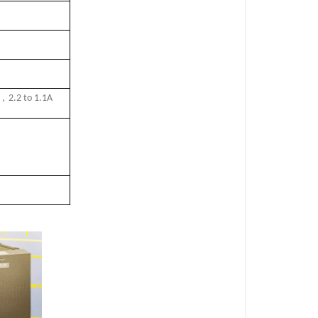
，
2.2 to 1.1A