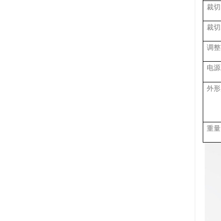
裁切
裁切
调整
电源
外形
重量