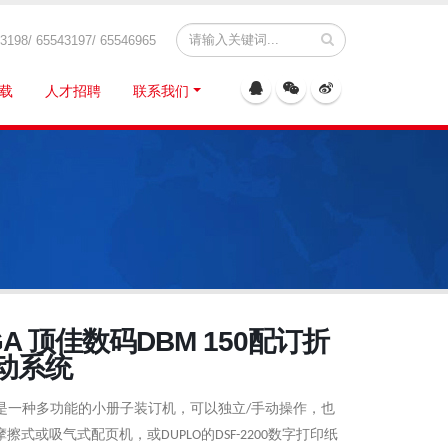
8/ 65543197/ 65546965
载
人才招聘
联系我们
GA 顶佳数码DBM 150配订折
动系统
是一种多功能的小册子装订机，可以独立
手动操作，也
/
摩擦式或吸气式配页机，或
的
数字打印纸
DUPLO
DSF-2200