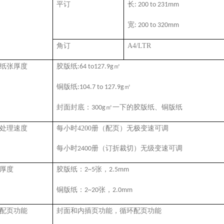
平订
长
: 200 to 231mm
宽
: 200 to 320mm
角订
A4/LTR
纸张厚度
胶版纸
㎡
:64 to127.9g
铜版纸
㎡
:104.7 to 127.9g
封面封底：
㎡一下的胶版纸、铜版纸
300g
处理速度
每小时
4200
册
（
配页
）
无极变速可调
每小时
册（订折裁切）无级变速可调
2400
厚度
胶版纸：
张，
2~5
2.5mm
铜版纸：
张，
2~20
2.0mm
配页功能
封面和内插页功能，循环配页功能