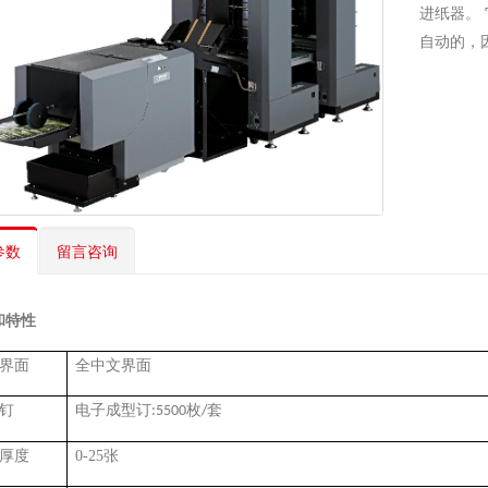
进纸器。
自动的，
参数
留言咨询
和特性
界面
全中文界面
钉
电子成型订
枚
套
:5500
/
厚度
0-25
张