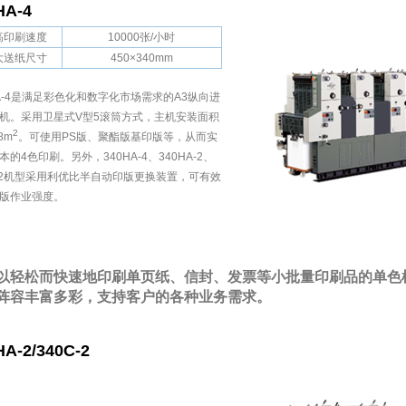
HA-4
高印刷速度
10000张/小时
大送纸尺寸
450×340mm
HA-4是满足彩色化和数字化市场需求的A3纵向进
机。采用卫星式V型5滚筒方式，主机安装面积
2
8m
。可使用PS版、聚酯版基印版等，从而实
本的4色印刷。另外，340HA-4、340HA-2、
C-2机型采用利优比半自动印版更换装置，可有效
版作业强度。
以轻松而快速地印刷单页纸、信封、发票等小批量印刷品的单色
阵容丰富多彩，支持客户的各种业务需求。
HA-2/340C-2