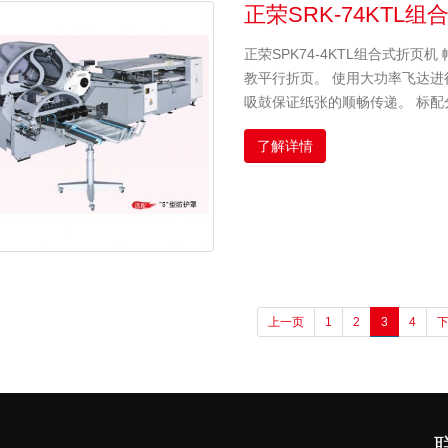
正荣SRK-74KTL
正荣SPK74-4KTL组合式折页机
教平行折页。 使用大功率飞达进
吸鼓保证纸张的顺畅传递。 标配分
了解详情
上一页
1
2
3
4