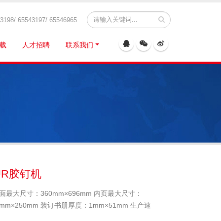
8/ 65543197/ 65546965
载
人才招聘
联系我们
PUR胶钉机
 封面最大尺寸：360mm×696mm 内页最大尺寸：
0mm×250mm 装订书册厚度：1mm×51mm 生产速