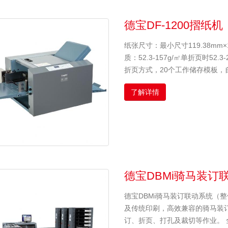
德宝DF-1200摺纸
纸张尺寸：最小尺寸119.38mm×18
质：52.3-157g/㎡单折页时52.
折页方式，20个工作储存模板，
了解详情
德宝DBMi骑马装订
德宝DBMi骑马装订联动系统（整体三面裁
及传统印刷，高效兼容的骑马装
订、折页、打孔及裁切等作业。