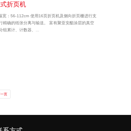
组合式折页机
 幅宽：56-112cm 使用16页折页机及侧向折页栅进行支
行精确的纸张分离与输送。 富有聚亚安酯涂层的真空
组累计、计数器、...
下一页
联系方式